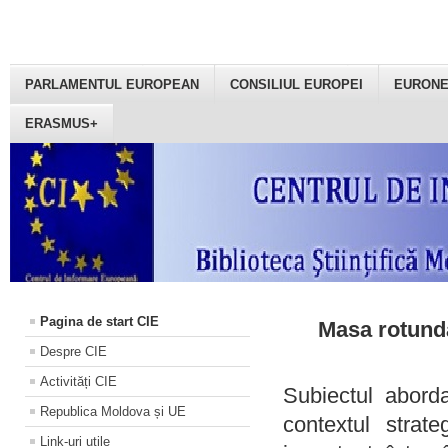
PARLAMENTUL EUROPEAN
CONSILIUL EUROPEI
EURON
ERASMUS+
Pagina de start CIE
Masa rotundă
Despre CIE
Activități CIE
Subiectul aborda
Republica Moldova și UE
contextul strat
Link-uri utile