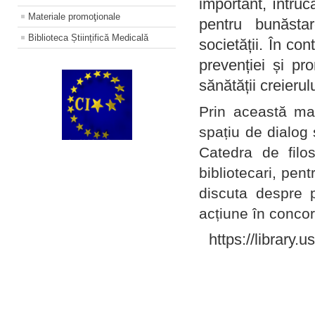
important, întruc
Materiale promoţionale
pentru bunăstar
Biblioteca Științifică Medicală
societății. În con
prevenției și pr
sănătății creierul
Prin această ma
spațiu de dialog 
Catedra de filo
bibliotecari, pent
discuta despre p
acțiune în concord
https://library.