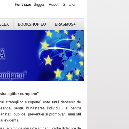
Font size
Bigger
Reset
Smaller
ELEX
BOOKSHOP EU
ERASMUS+
strategiilor europene”
ul strategiilor europene” este unul deosebit de
sențial pentru bunăstarea individului și pentru
ănătății publice, prevenției și promovării unui stil
mai evidentă.
 și schimb de idei între studenți, cadre didactice de