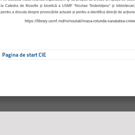
la Catedra de filosofie și bioetică a USMF “Nicolae Testemițanu” și bibliotecari,
pentru a discuta despre provocările actuale și pentru a identifica direcții de acțiune
https://library.usmf.md/ro/noutati/masa-rotunda-sanatatea-creier
Pagina de start CIE