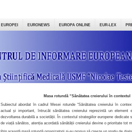
 EUROPEI
EURONEWS
EUROPA ONLINE
EUR-LEX
PR
Masa rotundă “Sănătatea creierului în contextul 
Subiectul abordat în cadrul Mesei rotunde “Sănătatea creierului în context
actual și important, întrucât sănătatea creierului reprezintă un element e
dezvoltarea durabilă a societății. În contextul strategiilor europene dedicate s
de viață sănătos, atenția acordată sănătății creierului devine o prioritate tot 
Prin această masă rotundă organizatorii şi-au propus să creeze un spațiu de dialog