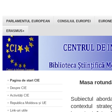
PARLAMENTUL EUROPEAN
CONSILIUL EUROPEI
EURON
ERASMUS+
Pagina de start CIE
Masa rotundă
Despre CIE
Activități CIE
Subiectul aborda
Republica Moldova și UE
contextul strat
Link-uri utile