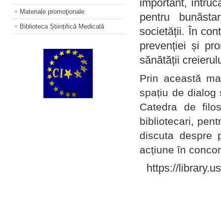
important, întruc
Materiale promoţionale
pentru bunăstar
Biblioteca Științifică Medicală
societății. În con
prevenției și pr
sănătății creierul
Prin această ma
spațiu de dialog 
Catedra de filo
bibliotecari, pent
discuta despre p
acțiune în concord
https://library.