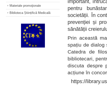
important, întruc
Materiale promoţionale
pentru bunăstar
Biblioteca Științifică Medicală
societății. În con
prevenției și pr
sănătății creierul
Prin această ma
spațiu de dialog 
Catedra de filo
bibliotecari, pent
discuta despre p
acțiune în concord
https://library.