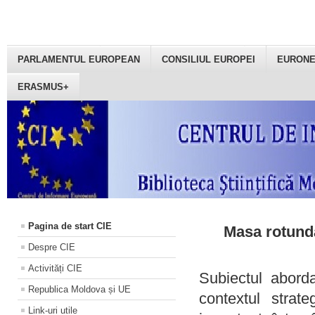
PARLAMENTUL EUROPEAN
CONSILIUL EUROPEI
EURON
ERASMUS+
Pagina de start CIE
Masa rotundă
Despre CIE
Activități CIE
Subiectul aborda
Republica Moldova și UE
contextul strat
Link-uri utile