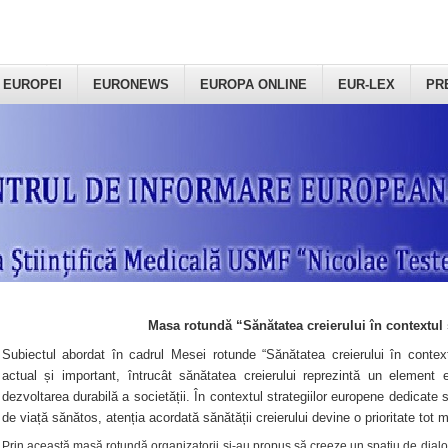
 EUROPEI
EURONEWS
EUROPA ONLINE
EUR-LEX
PR
Masa rotundă “Sănătatea creierului în contextul 
Subiectul abordat în cadrul Mesei rotunde “Sănătatea creierului în context
actual și important, întrucât sănătatea creierului reprezintă un element e
dezvoltarea durabilă a societății. În contextul strategiilor europene dedicate s
de viață sănătos, atenția acordată sănătății creierului devine o prioritate tot 
Prin această masă rotundă organizatorii şi-au propus să creeze un spațiu de dialog