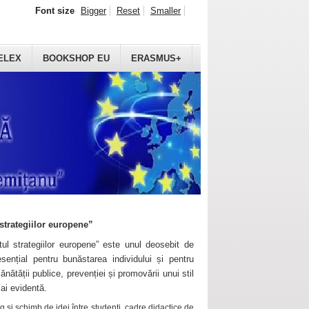
Font size
Bigger
Reset
Smaller
ELEX
BOOKSHOP EU
ERASMUS+
strategiilor europene”
ul strategiilor europene” este unul deosebit de
sențial pentru bunăstarea individului și pentru
ănătății publice, prevenției și promovării unui stil
mai evidentă.
 și schimb de idei între studenți, cadre didactice de