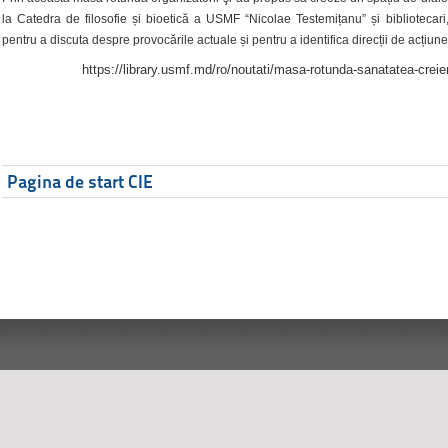
la Catedra de filosofie și bioetică a USMF “Nicolae Testemițanu” și bibliotecari,
pentru a discuta despre provocările actuale și pentru a identifica direcții de acțiune
https://library.usmf.md/ro/noutati/masa-rotunda-sanatatea-creier
Pagina de start CIE