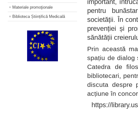
important, întruc
Materiale promoţionale
pentru bunăstar
Biblioteca Științifică Medicală
societății. În con
prevenției și pr
sănătății creierul
Prin această ma
spațiu de dialog 
Catedra de filo
bibliotecari, pent
discuta despre p
acțiune în concord
https://library.