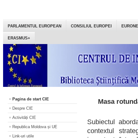
PARLAMENTUL EUROPEAN
CONSILIUL EUROPEI
EURON
ERASMUS+
Pagina de start CIE
Masa rotundă
Despre CIE
Activități CIE
Subiectul aborda
Republica Moldova și UE
contextul strat
Link-uri utile