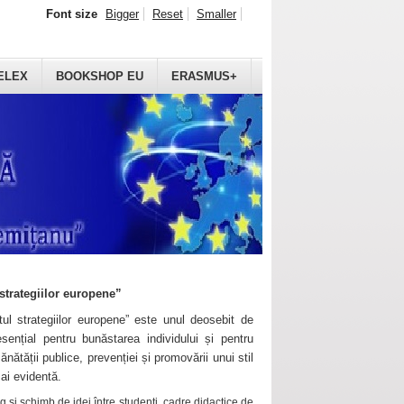
Font size
Bigger
Reset
Smaller
ELEX
BOOKSHOP EU
ERASMUS+
strategiilor europene”
ul strategiilor europene” este unul deosebit de
sențial pentru bunăstarea individului și pentru
ănătății publice, prevenției și promovării unui stil
mai evidentă.
 și schimb de idei între studenți, cadre didactice de