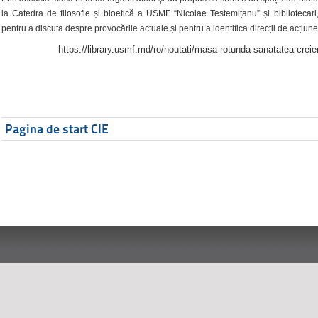
la Catedra de filosofie și bioetică a USMF “Nicolae Testemițanu” și bibliotecari,
pentru a discuta despre provocările actuale și pentru a identifica direcții de acțiune
https://library.usmf.md/ro/noutati/masa-rotunda-sanatatea-creier
Pagina de start CIE