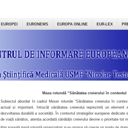
 EUROPEI
EURONEWS
EUROPA ONLINE
EUR-LEX
PR
Masa rotundă “Sănătatea creierului în contextul 
Subiectul abordat în cadrul Mesei rotunde “Sănătatea creierului în context
actual și important, întrucât sănătatea creierului reprezintă un element e
dezvoltarea durabilă a societății. În contextul strategiilor europene dedicate s
de viață sănătos, atenția acordată sănătății creierului devine o prioritate tot 
Prin această masă rotundă organizatorii şi-au propus să creeze un spațiu de dialog