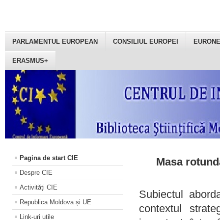
PARLAMENTUL EUROPEAN
CONSILIUL EUROPEI
EURON
ERASMUS+
Pagina de start CIE
Masa rotundă
Despre CIE
Activități CIE
Subiectul aborda
Republica Moldova și UE
contextul strat
Link-uri utile