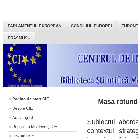
PARLAMENTUL EUROPEAN
CONSILIUL EUROPEI
EURON
ERASMUS+
Pagina de start CIE
Masa rotundă
Despre CIE
Activități CIE
Subiectul aborda
Republica Moldova și UE
contextul strat
Link-uri utile