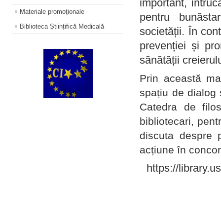
important, întruc
Materiale promoţionale
pentru bunăstar
Biblioteca Științifică Medicală
societății. În con
prevenției și pr
sănătății creierul
Prin această ma
spațiu de dialog 
Catedra de filo
bibliotecari, pent
discuta despre p
acțiune în concord
https://library.