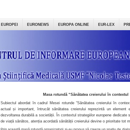
 EUROPEI
EURONEWS
EUROPA ONLINE
EUR-LEX
PR
Masa rotundă “Sănătatea creierului în contextul 
Subiectul abordat în cadrul Mesei rotunde “Sănătatea creierului în context
actual și important, întrucât sănătatea creierului reprezintă un element e
dezvoltarea durabilă a societății. În contextul strategiilor europene dedicate s
de viață sănătos, atenția acordată sănătății creierului devine o prioritate tot 
Prin această masă rotundă organizatorii şi-au propus să creeze un spațiu de dialog