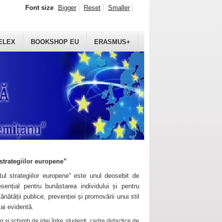
Font size
Bigger
Reset
Smaller
ELEX
BOOKSHOP EU
ERASMUS+
strategiilor europene”
ul strategiilor europene” este unul deosebit de
sențial pentru bunăstarea individului și pentru
ănătății publice, prevenției și promovării unui stil
mai evidentă.
 și schimb de idei între studenți, cadre didactice de