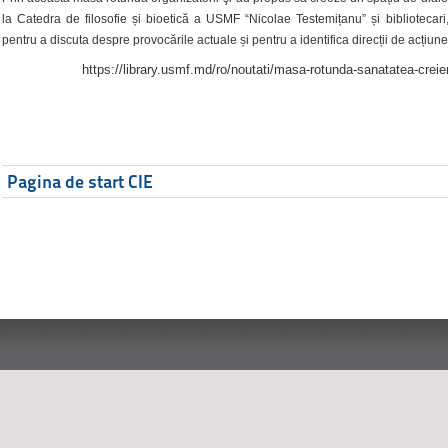
la Catedra de filosofie și bioetică a USMF “Nicolae Testemițanu” și bibliotecari,
pentru a discuta despre provocările actuale și pentru a identifica direcții de acțiune
https://library.usmf.md/ro/noutati/masa-rotunda-sanatatea-creier
Pagina de start CIE