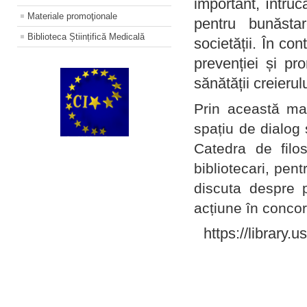
important, întruc
Materiale promoţionale
pentru bunăstar
Biblioteca Științifică Medicală
societății. În con
prevenției și pr
sănătății creierul
Prin această ma
spațiu de dialog 
Catedra de filo
bibliotecari, pent
discuta despre p
acțiune în concord
https://library.