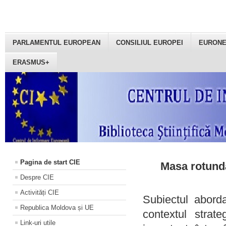
PARLAMENTUL EUROPEAN
CONSILIUL EUROPEI
EURON
ERASMUS+
Pagina de start CIE
Masa rotundă
Despre CIE
Activități CIE
Subiectul aborda
Republica Moldova și UE
contextul strat
Link-uri utile