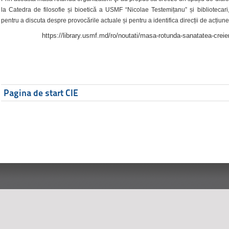
la Catedra de filosofie și bioetică a USMF “Nicolae Testemițanu” și bibliotecari,
pentru a discuta despre provocările actuale și pentru a identifica direcții de acțiune
https://library.usmf.md/ro/noutati/masa-rotunda-sanatatea-creier
Pagina de start CIE