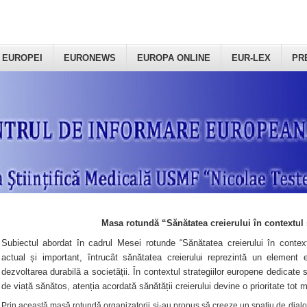
 EUROPEI
EURONEWS
EUROPA ONLINE
EUR-LEX
PR
Masa rotundă “Sănătatea creierului în contextul 
Subiectul abordat în cadrul Mesei rotunde “Sănătatea creierului în context
actual și important, întrucât sănătatea creierului reprezintă un element e
dezvoltarea durabilă a societății. În contextul strategiilor europene dedicate s
de viață sănătos, atenția acordată sănătății creierului devine o prioritate tot 
Prin această masă rotundă organizatorii şi-au propus să creeze un spațiu de dialog