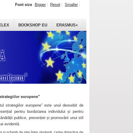
Font size
Bigger
Reset
Smaller
ELEX
BOOKSHOP EU
ERASMUS+
strategiilor europene”
ul strategiilor europene” este unul deosebit de
sențial pentru bunăstarea individului și pentru
ănătății publice, prevenției și promovării unui stil
mai evidentă.
 și schimb de idei între studenți, cadre didactice de