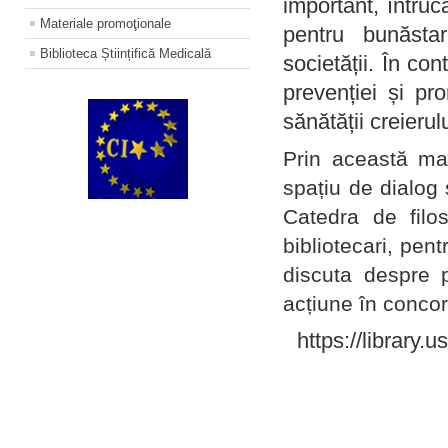
important, întruc
Materiale promoţionale
pentru bunăstar
Biblioteca Științifică Medicală
societății. În con
prevenției și pr
sănătății creierul
Prin această ma
spațiu de dialog 
Catedra de filo
bibliotecari, pent
discuta despre p
acțiune în concord
https://library.