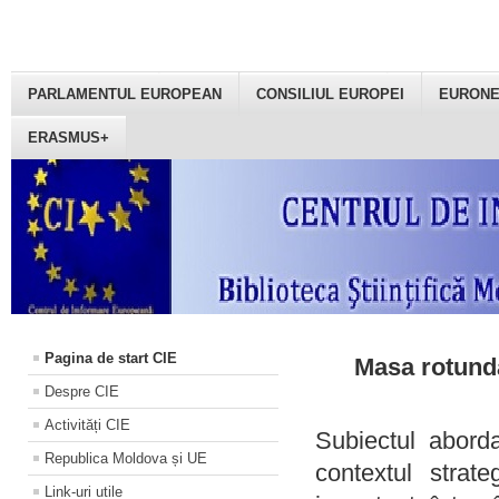
PARLAMENTUL EUROPEAN
CONSILIUL EUROPEI
EURON
ERASMUS+
Pagina de start CIE
Masa rotundă
Despre CIE
Activități CIE
Subiectul aborda
Republica Moldova și UE
contextul strat
Link-uri utile