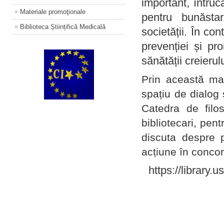
important, întruc
Materiale promoţionale
pentru bunăstar
Biblioteca Științifică Medicală
societății. În con
prevenției și pr
sănătății creierul
Prin această ma
spațiu de dialog 
Catedra de filo
bibliotecari, pent
discuta despre p
acțiune în concord
https://library.