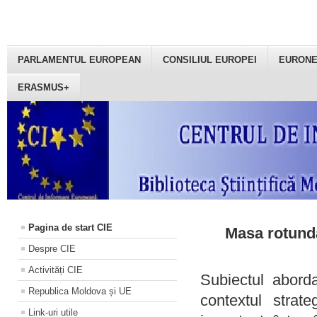
PARLAMENTUL EUROPEAN
CONSILIUL EUROPEI
EURON
ERASMUS+
Pagina de start CIE
Masa rotundă
Despre CIE
Activități CIE
Subiectul aborda
Republica Moldova și UE
contextul strat
Link-uri utile