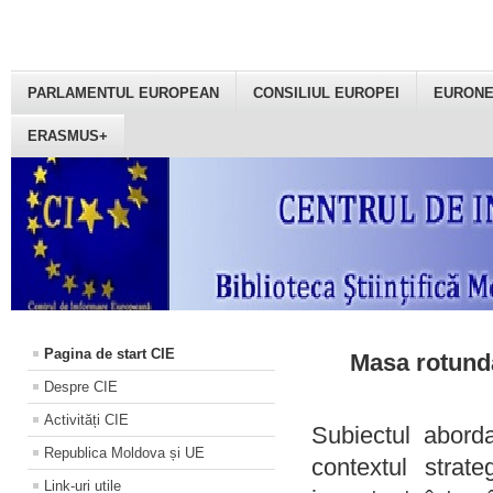
PARLAMENTUL EUROPEAN
CONSILIUL EUROPEI
EURON
ERASMUS+
Pagina de start CIE
Masa rotundă
Despre CIE
Activități CIE
Subiectul aborda
Republica Moldova și UE
contextul strat
Link-uri utile