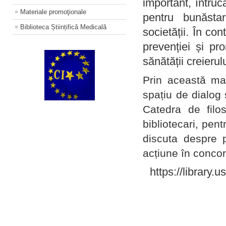
important, întruc
Materiale promoţionale
pentru bunăstar
Biblioteca Științifică Medicală
societății. În con
prevenției și pr
sănătății creierul
Prin această ma
spațiu de dialog 
Catedra de filo
bibliotecari, pent
discuta despre p
acțiune în concord
https://library.