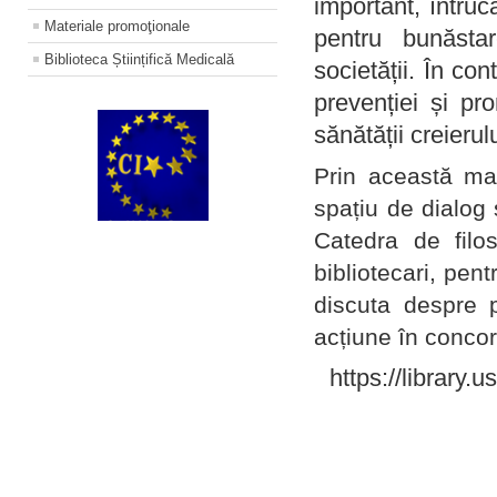
important, întruc
Materiale promoţionale
pentru bunăstar
Biblioteca Științifică Medicală
societății. În con
prevenției și pr
sănătății creierul
Prin această ma
spațiu de dialog 
Catedra de filo
bibliotecari, pent
discuta despre p
acțiune în concord
https://library.