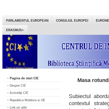
PARLAMENTUL EUROPEAN
CONSILIUL EUROPEI
EURON
ERASMUS+
Pagina de start CIE
Masa rotundă
Despre CIE
Activități CIE
Subiectul aborda
Republica Moldova și UE
contextul strat
Link-uri utile