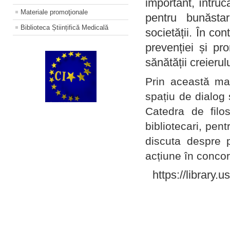
important, întruc
Materiale promoţionale
pentru bunăstar
Biblioteca Științifică Medicală
societății. În con
prevenției și pr
sănătății creierul
Prin această ma
spațiu de dialog 
Catedra de filo
bibliotecari, pent
discuta despre p
acțiune în concord
https://library.