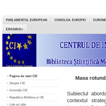
PARLAMENTUL EUROPEAN
CONSILIUL EUROPEI
EURON
ERASMUS+
Pagina de start CIE
Masa rotundă
Despre CIE
Activități CIE
Subiectul aborda
Republica Moldova și UE
contextul strat
Link-uri utile