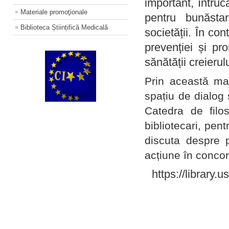
important, întruc
Materiale promoţionale
pentru bunăstar
Biblioteca Științifică Medicală
societății. În con
prevenției și pr
sănătății creierul
Prin această ma
spațiu de dialog 
Catedra de filo
bibliotecari, pent
discuta despre p
acțiune în concord
https://library.