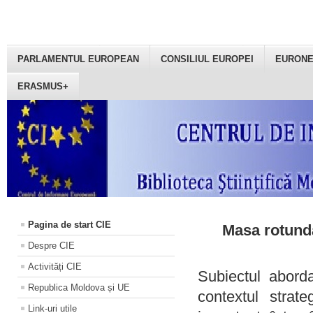
PARLAMENTUL EUROPEAN
CONSILIUL EUROPEI
EURON
ERASMUS+
Pagina de start CIE
Masa rotundă
Despre CIE
Activități CIE
Subiectul aborda
Republica Moldova și UE
contextul strat
Link-uri utile