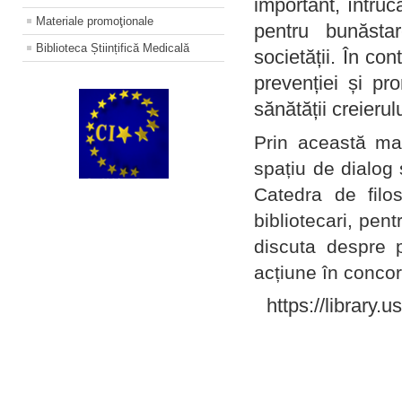
important, întruc
Materiale promoţionale
pentru bunăstar
Biblioteca Științifică Medicală
societății. În con
prevenției și pr
sănătății creierul
Prin această ma
spațiu de dialog 
Catedra de filo
bibliotecari, pent
discuta despre p
acțiune în concord
https://library.