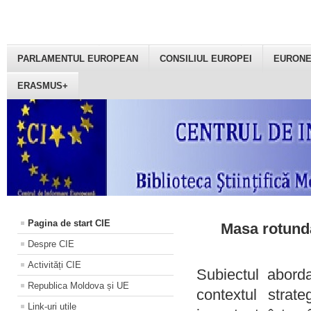
PARLAMENTUL EUROPEAN
CONSILIUL EUROPEI
EURON
ERASMUS+
Pagina de start CIE
Masa rotundă
Despre CIE
Activități CIE
Subiectul aborda
Republica Moldova și UE
contextul strat
Link-uri utile