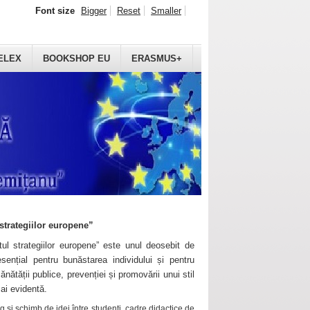
Font size
Bigger
Reset
Smaller
ELEX
BOOKSHOP EU
ERASMUS+
strategiilor europene”
ul strategiilor europene” este unul deosebit de
sențial pentru bunăstarea individului și pentru
ănătății publice, prevenției și promovării unui stil
mai evidentă.
 și schimb de idei între studenți, cadre didactice de