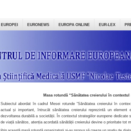
 EUROPEI
EURONEWS
EUROPA ONLINE
EUR-LEX
PR
Masa rotundă “Sănătatea creierului în contextul 
Subiectul abordat în cadrul Mesei rotunde “Sănătatea creierului în context
actual și important, întrucât sănătatea creierului reprezintă un element e
dezvoltarea durabilă a societății. În contextul strategiilor europene dedicate s
de viață sănătos, atenția acordată sănătății creierului devine o prioritate tot 
Prin această masă rotundă organizatorii şi-au propus să creeze un spațiu de dialog