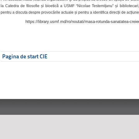
la Catedra de filosofie și bioetică a USMF “Nicolae Testemițanu” și bibliotecari,
pentru a discuta despre provocările actuale și pentru a identifica direcții de acțiune
https://library.usmf.md/ro/noutati/masa-rotunda-sanatatea-creier
Pagina de start CIE