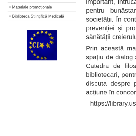
important, întruc
Materiale promoţionale
pentru bunăstar
Biblioteca Științifică Medicală
societății. În con
prevenției și pr
sănătății creierul
Prin această ma
spațiu de dialog 
Catedra de filo
bibliotecari, pent
discuta despre p
acțiune în concord
https://library.