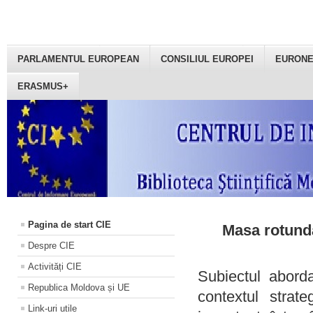
PARLAMENTUL EUROPEAN
CONSILIUL EUROPEI
EURON
ERASMUS+
Pagina de start CIE
Masa rotundă
Despre CIE
Activități CIE
Subiectul aborda
Republica Moldova și UE
contextul strat
Link-uri utile