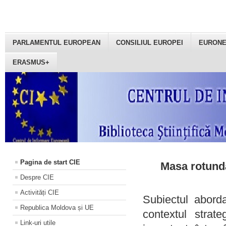
PARLAMENTUL EUROPEAN
CONSILIUL EUROPEI
EURON
ERASMUS+
Pagina de start CIE
Masa rotundă
Despre CIE
Activități CIE
Subiectul aborda
Republica Moldova și UE
contextul strat
Link-uri utile