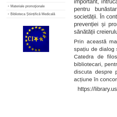
important, întruc
Materiale promoţionale
pentru bunăstar
Biblioteca Științifică Medicală
societății. În con
prevenției și pr
sănătății creierul
Prin această ma
spațiu de dialog 
Catedra de filo
bibliotecari, pent
discuta despre p
acțiune în concord
https://library.