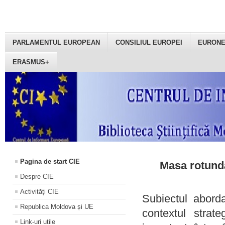
PARLAMENTUL EUROPEAN
CONSILIUL EUROPEI
EURON
ERASMUS+
Pagina de start CIE
Masa rotundă
Despre CIE
Activități CIE
Subiectul aborda
Republica Moldova și UE
contextul strat
Link-uri utile