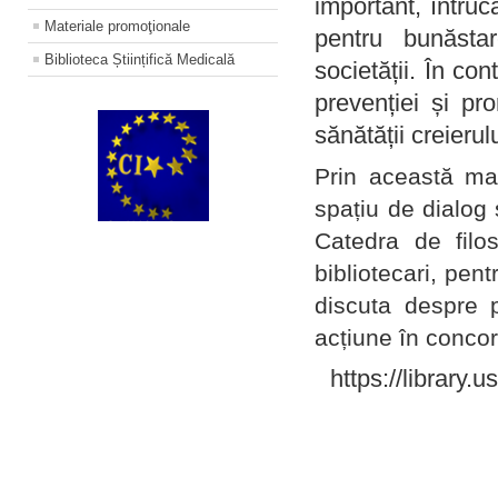
important, întruc
Materiale promoţionale
pentru bunăstar
Biblioteca Științifică Medicală
societății. În con
prevenției și pr
sănătății creierul
Prin această ma
spațiu de dialog 
Catedra de filo
bibliotecari, pent
discuta despre p
acțiune în concord
https://library.