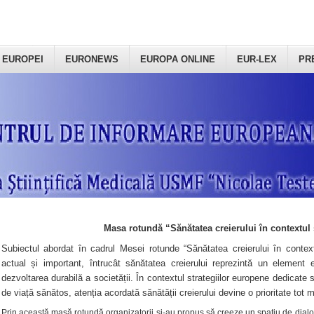
 EUROPEI
EURONEWS
EUROPA ONLINE
EUR-LEX
PR
Masa rotundă “Sănătatea creierului în contextul 
Subiectul abordat în cadrul Mesei rotunde “Sănătatea creierului în context
actual și important, întrucât sănătatea creierului reprezintă un element e
dezvoltarea durabilă a societății. În contextul strategiilor europene dedicate s
de viață sănătos, atenția acordată sănătății creierului devine o prioritate tot 
Prin această masă rotundă organizatorii şi-au propus să creeze un spațiu de dialog