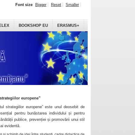
Font size
Bigger
Reset
Smaller
ELEX
BOOKSHOP EU
ERASMUS+
strategiilor europene”
ul strategiilor europene” este unul deosebit de
sențial pentru bunăstarea individului și pentru
ănătății publice, prevenției și promovării unui stil
mai evidentă.
 și schimb de idei între studenți, cadre didactice de