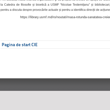
la Catedra de filosofie și bioetică a USMF “Nicolae Testemițanu” și bibliotecari,
pentru a discuta despre provocările actuale și pentru a identifica direcții de acțiune
https://library.usmf.md/ro/noutati/masa-rotunda-sanatatea-creier
Pagina de start CIE