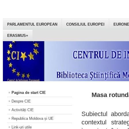
PARLAMENTUL EUROPEAN
CONSILIUL EUROPEI
EURON
ERASMUS+
Pagina de start CIE
Masa rotundă
Despre CIE
Activități CIE
Subiectul aborda
Republica Moldova și UE
contextul strat
Link-uri utile