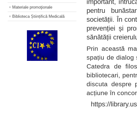
important, întruc
Materiale promoţionale
pentru bunăstar
Biblioteca Științifică Medicală
societății. În con
prevenției și pr
sănătății creierul
Prin această ma
spațiu de dialog 
Catedra de filo
bibliotecari, pent
discuta despre p
acțiune în concord
https://library.