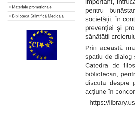
important, întruc
Materiale promoţionale
pentru bunăstar
Biblioteca Științifică Medicală
societății. În con
prevenției și pr
sănătății creierul
Prin această ma
spațiu de dialog 
Catedra de filo
bibliotecari, pent
discuta despre p
acțiune în concord
https://library.