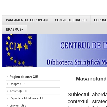
PARLAMENTUL EUROPEAN
CONSILIUL EUROPEI
EURON
ERASMUS+
Pagina de start CIE
Masa rotundă
Despre CIE
Activități CIE
Subiectul aborda
Republica Moldova și UE
contextul strat
Link-uri utile