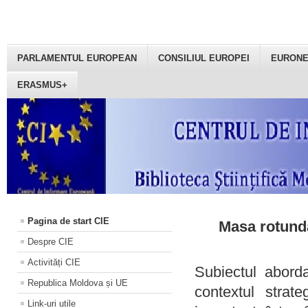
PARLAMENTUL EUROPEAN
CONSILIUL EUROPEI
EURON
ERASMUS+
Pagina de start CIE
Masa rotundă
Despre CIE
Activități CIE
Subiectul aborda
Republica Moldova și UE
contextul strat
Link-uri utile