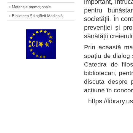
important, întruc
Materiale promoţionale
pentru bunăstar
Biblioteca Științifică Medicală
societății. În con
prevenției și pr
sănătății creierul
Prin această ma
spațiu de dialog 
Catedra de filo
bibliotecari, pent
discuta despre p
acțiune în concord
https://library.