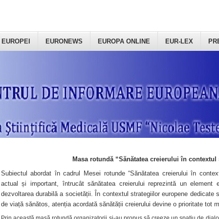
 EUROPEI
EURONEWS
EUROPA ONLINE
EUR-LEX
PR
Masa rotundă “Sănătatea creierului în contextul 
Subiectul abordat în cadrul Mesei rotunde “Sănătatea creierului în context
actual și important, întrucât sănătatea creierului reprezintă un element e
dezvoltarea durabilă a societății. În contextul strategiilor europene dedicate s
de viață sănătos, atenția acordată sănătății creierului devine o prioritate tot 
Prin această masă rotundă organizatorii şi-au propus să creeze un spațiu de dialog