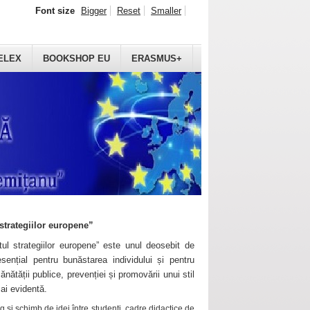
Font size
Bigger
Reset
Smaller
ELEX
BOOKSHOP EU
ERASMUS+
strategiilor europene”
ul strategiilor europene” este unul deosebit de
sențial pentru bunăstarea individului și pentru
ănătății publice, prevenției și promovării unui stil
mai evidentă.
 și schimb de idei între studenți, cadre didactice de