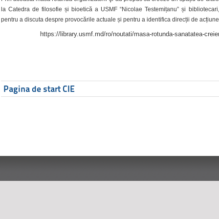
la Catedra de filosofie și bioetică a USMF “Nicolae Testemițanu” și bibliotecari,
pentru a discuta despre provocările actuale și pentru a identifica direcții de acțiune
https://library.usmf.md/ro/noutati/masa-rotunda-sanatatea-creier
Pagina de start CIE