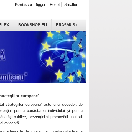
Font size
Bigger
Reset
Smaller
ELEX
BOOKSHOP EU
ERASMUS+
strategiilor europene”
ul strategiilor europene” este unul deosebit de
sențial pentru bunăstarea individului și pentru
ănătății publice, prevenției și promovării unui stil
mai evidentă.
 și schimb de idei între studenți, cadre didactice de