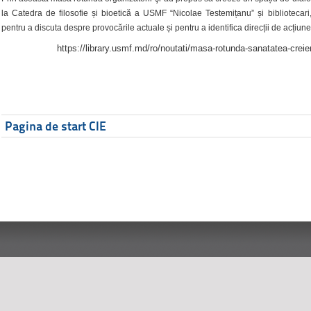
la Catedra de filosofie și bioetică a USMF “Nicolae Testemițanu” și bibliotecari,
pentru a discuta despre provocările actuale și pentru a identifica direcții de acțiune
https://library.usmf.md/ro/noutati/masa-rotunda-sanatatea-creier
Pagina de start CIE