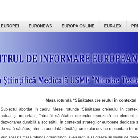
 EUROPEI
EURONEWS
EUROPA ONLINE
EUR-LEX
PR
Masa rotundă “Sănătatea creierului în contextul 
Subiectul abordat în cadrul Mesei rotunde “Sănătatea creierului în context
actual și important, întrucât sănătatea creierului reprezintă un element e
dezvoltarea durabilă a societății. În contextul strategiilor europene dedicate s
de viață sănătos, atenția acordată sănătății creierului devine o prioritate tot 
Prin această masă rotundă organizatorii şi-au propus să creeze un spațiu de dialog