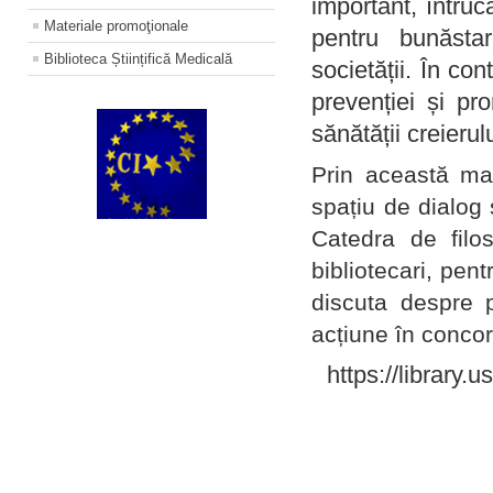
important, întruc
Materiale promoţionale
pentru bunăstar
Biblioteca Științifică Medicală
societății. În con
prevenției și pr
sănătății creierul
Prin această ma
spațiu de dialog 
Catedra de filo
bibliotecari, pent
discuta despre p
acțiune în concord
https://library.