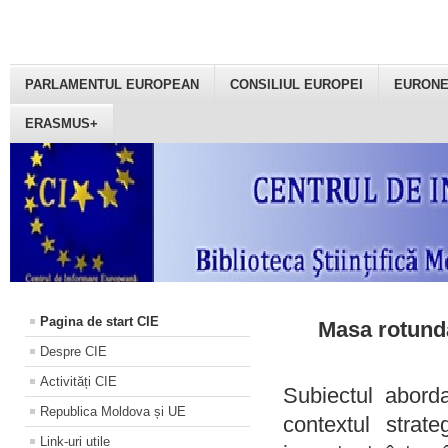
PARLAMENTUL EUROPEAN
CONSILIUL EUROPEI
EURON
ERASMUS+
Pagina de start CIE
Masa rotundă
Despre CIE
Activități CIE
Subiectul aborda
Republica Moldova și UE
contextul strat
Link-uri utile