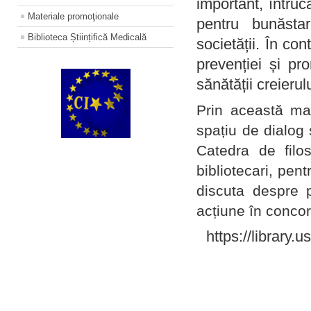
important, întruc
Materiale promoţionale
pentru bunăstar
Biblioteca Științifică Medicală
societății. În con
prevenției și pr
sănătății creierul
Prin această ma
spațiu de dialog 
Catedra de filo
bibliotecari, pent
discuta despre p
acțiune în concord
https://library.