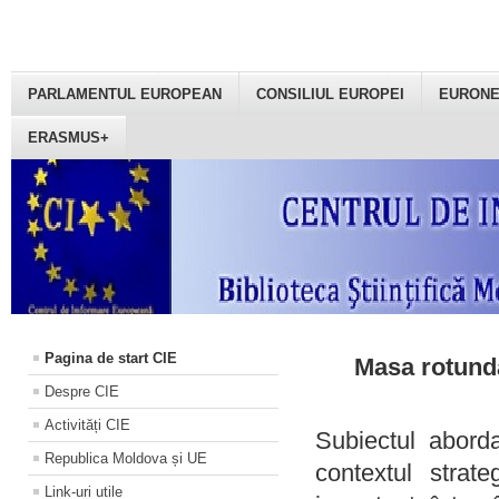
PARLAMENTUL EUROPEAN
CONSILIUL EUROPEI
EURON
ERASMUS+
Pagina de start CIE
Masa rotundă
Despre CIE
Activități CIE
Subiectul aborda
Republica Moldova și UE
contextul strat
Link-uri utile