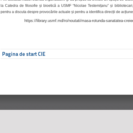
la Catedra de filosofie și bioetică a USMF “Nicolae Testemițanu” și bibliotecari,
pentru a discuta despre provocările actuale și pentru a identifica direcții de acțiune
https://library.usmf.md/ro/noutati/masa-rotunda-sanatatea-creier
Pagina de start CIE