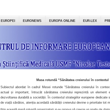
 EUROPEI
EURONEWS
EUROPA ONLINE
EUR-LEX
PR
Masa rotundă “Sănătatea creierului în contextul 
Subiectul abordat în cadrul Mesei rotunde “Sănătatea creierului în context
actual și important, întrucât sănătatea creierului reprezintă un element e
dezvoltarea durabilă a societății. În contextul strategiilor europene dedicate s
de viață sănătos, atenția acordată sănătății creierului devine o prioritate tot 
Prin această masă rotundă organizatorii şi-au propus să creeze un spațiu de dialog