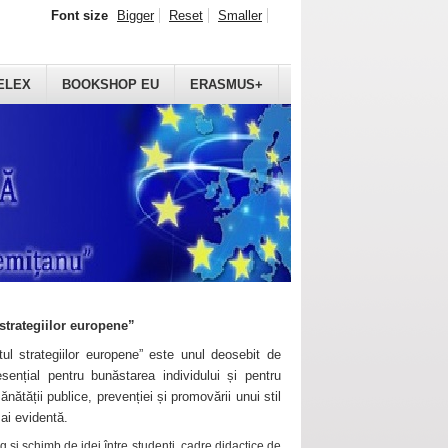
Font size
Bigger
Reset
Smaller
ELEX
BOOKSHOP EU
ERASMUS+
strategiilor europene”
ul strategiilor europene” este unul deosebit de
sențial pentru bunăstarea individului și pentru
ănătății publice, prevenției și promovării unui stil
mai evidentă.
 și schimb de idei între studenți, cadre didactice de