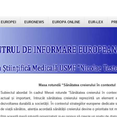
 EUROPEI
EURONEWS
EUROPA ONLINE
EUR-LEX
PR
Masa rotundă “Sănătatea creierului în contextul 
Subiectul abordat în cadrul Mesei rotunde “Sănătatea creierului în context
actual și important, întrucât sănătatea creierului reprezintă un element e
dezvoltarea durabilă a societății. În contextul strategiilor europene dedicate s
de viață sănătos, atenția acordată sănătății creierului devine o prioritate tot 
Prin această masă rotundă organizatorii şi-au propus să creeze un spațiu de dialog