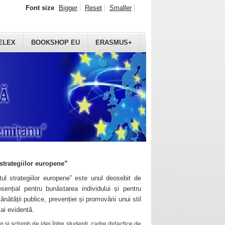
Font size
Bigger
Reset
Smaller
ELEX
BOOKSHOP EU
ERASMUS+
strategiilor europene”
ul strategiilor europene” este unul deosebit de
sențial pentru bunăstarea individului și pentru
ănătății publice, prevenției și promovării unui stil
mai evidentă.
 și schimb de idei între studenți, cadre didactice de