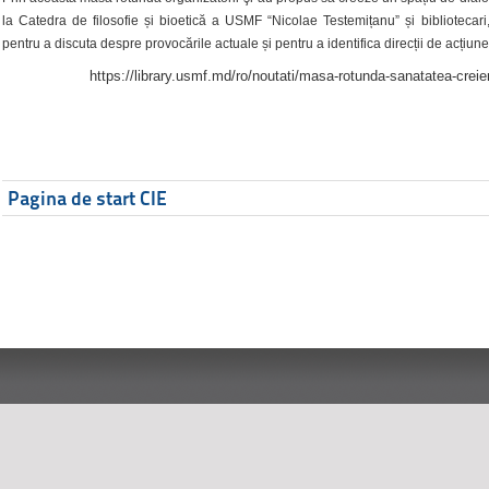
la Catedra de filosofie și bioetică a USMF “Nicolae Testemițanu” și bibliotecari,
pentru a discuta despre provocările actuale și pentru a identifica direcții de acțiune
https://library.usmf.md/ro/noutati/masa-rotunda-sanatatea-creier
Pagina de start CIE