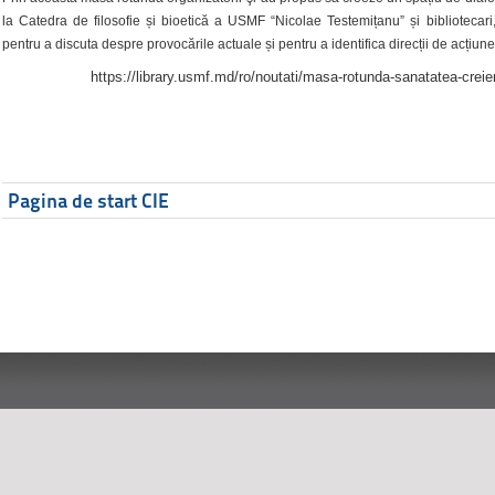
la Catedra de filosofie și bioetică a USMF “Nicolae Testemițanu” și bibliotecari,
pentru a discuta despre provocările actuale și pentru a identifica direcții de acțiune
https://library.usmf.md/ro/noutati/masa-rotunda-sanatatea-creier
Pagina de start CIE