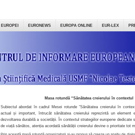
 EUROPEI
EURONEWS
EUROPA ONLINE
EUR-LEX
PR
Masa rotundă “Sănătatea creierului în contextul 
Subiectul abordat în cadrul Mesei rotunde “Sănătatea creierului în context
actual și important, întrucât sănătatea creierului reprezintă un element e
dezvoltarea durabilă a societății. În contextul strategiilor europene dedicate s
de viață sănătos, atenția acordată sănătății creierului devine o prioritate tot 
Prin această masă rotundă organizatorii şi-au propus să creeze un spațiu de dialog