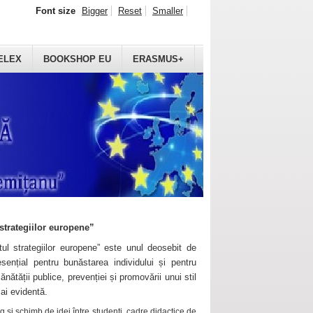
Font size
Bigger
Reset
Smaller
ELEX
BOOKSHOP EU
ERASMUS+
strategiilor europene”
ul strategiilor europene” este unul deosebit de
sențial pentru bunăstarea individului și pentru
ănătății publice, prevenției și promovării unui stil
mai evidentă.
 și schimb de idei între studenți, cadre didactice de