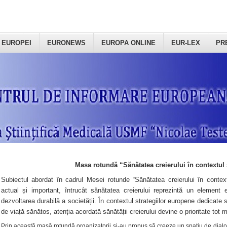
 EUROPEI
EURONEWS
EUROPA ONLINE
EUR-LEX
PR
Masa rotundă “Sănătatea creierului în contextul 
Subiectul abordat în cadrul Mesei rotunde “Sănătatea creierului în context
actual și important, întrucât sănătatea creierului reprezintă un element e
dezvoltarea durabilă a societății. În contextul strategiilor europene dedicate s
de viață sănătos, atenția acordată sănătății creierului devine o prioritate tot 
Prin această masă rotundă organizatorii şi-au propus să creeze un spațiu de dialog