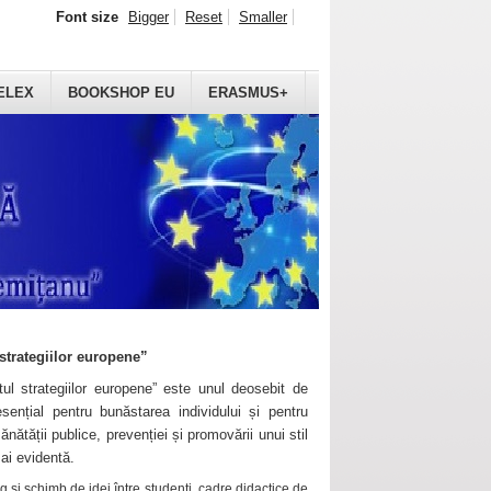
Font size
Bigger
Reset
Smaller
ELEX
BOOKSHOP EU
ERASMUS+
strategiilor europene”
ul strategiilor europene” este unul deosebit de
sențial pentru bunăstarea individului și pentru
ănătății publice, prevenției și promovării unui stil
mai evidentă.
 și schimb de idei între studenți, cadre didactice de