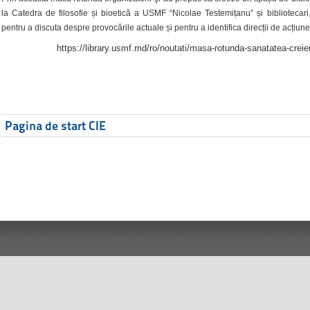
la Catedra de filosofie și bioetică a USMF “Nicolae Testemițanu” și bibliotecari,
pentru a discuta despre provocările actuale și pentru a identifica direcții de acțiune
https://library.usmf.md/ro/noutati/masa-rotunda-sanatatea-creier
Pagina de start CIE