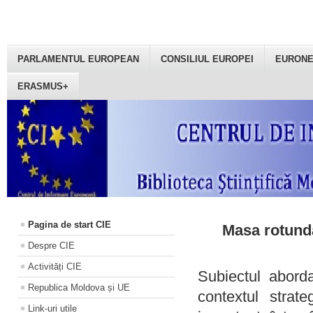
PARLAMENTUL EUROPEAN
CONSILIUL EUROPEI
EURON
ERASMUS+
Pagina de start CIE
Masa rotundă
Despre CIE
Activități CIE
Subiectul aborda
Republica Moldova și UE
contextul strat
Link-uri utile