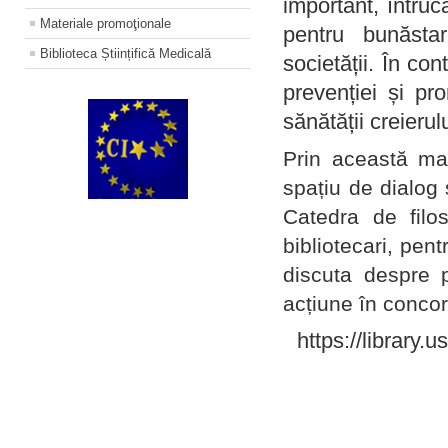
important, întruc
Materiale promoţionale
pentru bunăstar
Biblioteca Științifică Medicală
societății. În con
prevenției și pr
sănătății creierul
Prin această ma
spațiu de dialog 
Catedra de filo
bibliotecari, pent
discuta despre p
acțiune în concord
https://library.