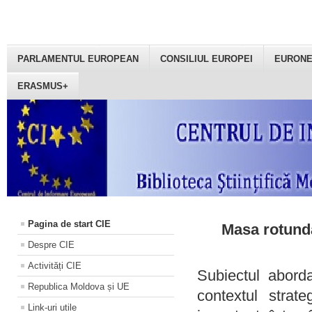
PARLAMENTUL EUROPEAN
CONSILIUL EUROPEI
EURON
ERASMUS+
Pagina de start CIE
Masa rotundă
Despre CIE
Activități CIE
Subiectul aborda
Republica Moldova și UE
contextul strat
Link-uri utile