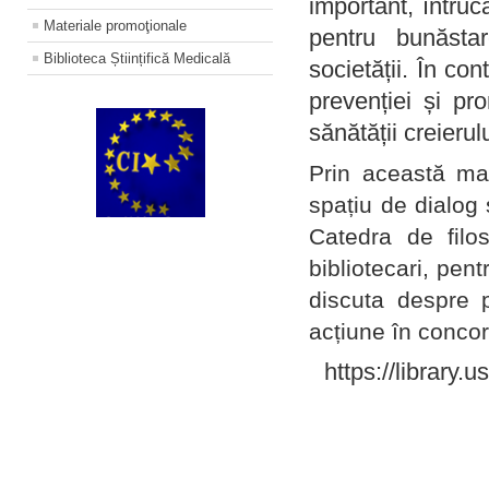
important, întruc
Materiale promoţionale
pentru bunăstar
Biblioteca Științifică Medicală
societății. În con
prevenției și pr
sănătății creierul
Prin această ma
spațiu de dialog 
Catedra de filo
bibliotecari, pent
discuta despre p
acțiune în concord
https://library.