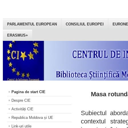
PARLAMENTUL EUROPEAN
CONSILIUL EUROPEI
EURON
ERASMUS+
Pagina de start CIE
Masa rotundă
Despre CIE
Activități CIE
Subiectul aborda
Republica Moldova și UE
contextul strat
Link-uri utile