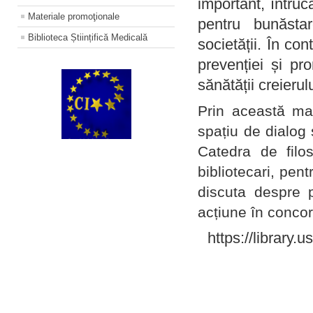
important, întruc
Materiale promoţionale
pentru bunăstar
Biblioteca Științifică Medicală
societății. În con
prevenției și pr
sănătății creierul
Prin această ma
spațiu de dialog 
Catedra de filo
bibliotecari, pent
discuta despre p
acțiune în concord
https://library.