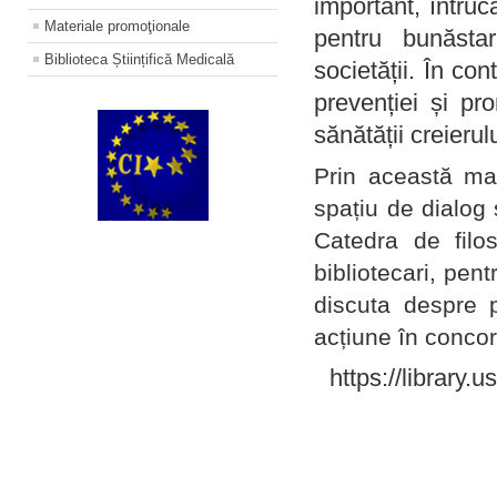
important, întruc
Materiale promoţionale
pentru bunăstar
Biblioteca Științifică Medicală
societății. În con
prevenției și pr
sănătății creierul
Prin această ma
spațiu de dialog 
Catedra de filo
bibliotecari, pent
discuta despre p
acțiune în concord
https://library.