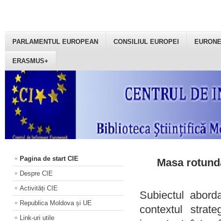
PARLAMENTUL EUROPEAN
CONSILIUL EUROPEI
EURON
ERASMUS+
Pagina de start CIE
Masa rotundă
Despre CIE
Activități CIE
Subiectul aborda
Republica Moldova și UE
contextul strat
Link-uri utile