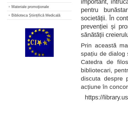
important, întruc
Materiale promoţionale
pentru bunăstar
Biblioteca Științifică Medicală
societății. În con
prevenției și pr
sănătății creierul
Prin această ma
spațiu de dialog 
Catedra de filo
bibliotecari, pent
discuta despre p
acțiune în concord
https://library.