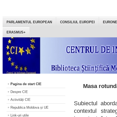
PARLAMENTUL EUROPEAN
CONSILIUL EUROPEI
EURON
ERASMUS+
Pagina de start CIE
Masa rotundă
Despre CIE
Activități CIE
Subiectul aborda
Republica Moldova și UE
contextul strat
Link-uri utile