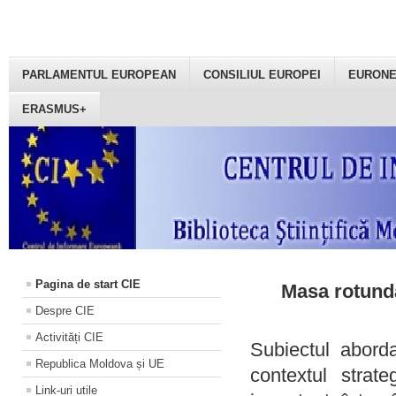
PARLAMENTUL EUROPEAN
CONSILIUL EUROPEI
EURON
ERASMUS+
Pagina de start CIE
Masa rotundă
Despre CIE
Activități CIE
Subiectul aborda
Republica Moldova și UE
contextul strat
Link-uri utile