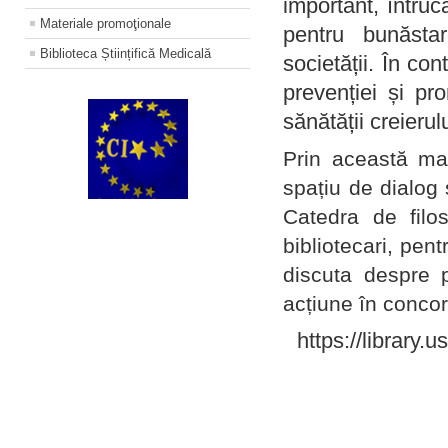
important, întruc
Materiale promoţionale
pentru bunăstar
Biblioteca Științifică Medicală
societății. În con
prevenției și pr
sănătății creierul
Prin această ma
spațiu de dialog 
Catedra de filo
bibliotecari, pent
discuta despre p
acțiune în concord
https://library.