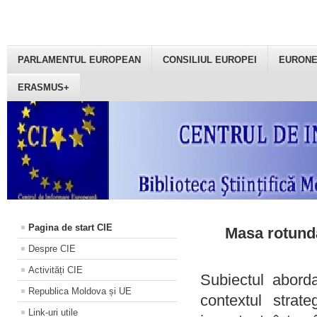
PARLAMENTUL EUROPEAN
CONSILIUL EUROPEI
EURON
ERASMUS+
Pagina de start CIE
Masa rotundă
Despre CIE
Activități CIE
Subiectul aborda
Republica Moldova și UE
contextul strat
Link-uri utile