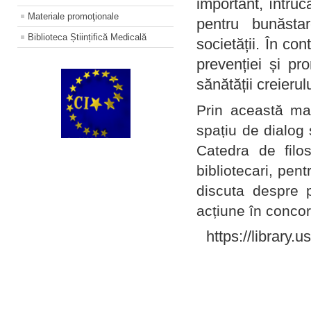
important, întruc
Materiale promoţionale
pentru bunăstar
Biblioteca Științifică Medicală
societății. În con
prevenției și pr
sănătății creierul
Prin această ma
spațiu de dialog 
Catedra de filo
bibliotecari, pent
discuta despre p
acțiune în concord
https://library.