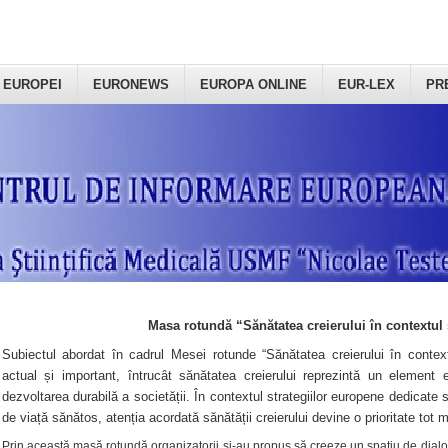
 EUROPEI
EURONEWS
EUROPA ONLINE
EUR-LEX
PR
Masa rotundă “Sănătatea creierului în contextul 
Subiectul abordat în cadrul Mesei rotunde “Sănătatea creierului în context
actual și important, întrucât sănătatea creierului reprezintă un element e
dezvoltarea durabilă a societății. În contextul strategiilor europene dedicate s
de viață sănătos, atenția acordată sănătății creierului devine o prioritate tot 
Prin această masă rotundă organizatorii şi-au propus să creeze un spațiu de dialog