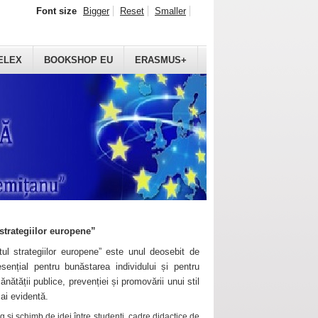
Font size
Bigger
Reset
Smaller
ELEX
BOOKSHOP EU
ERASMUS+
strategiilor europene”
ul strategiilor europene” este unul deosebit de
sențial pentru bunăstarea individului și pentru
ănătății publice, prevenției și promovării unui stil
mai evidentă.
 și schimb de idei între studenți, cadre didactice de