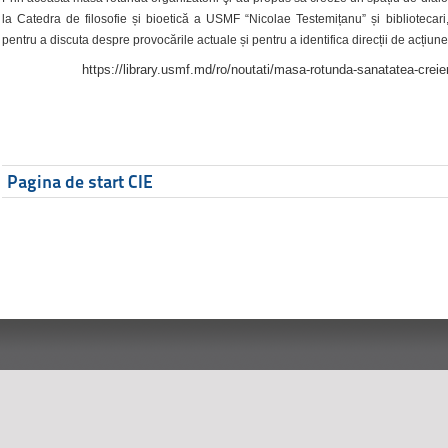
la Catedra de filosofie și bioetică a USMF “Nicolae Testemițanu” și bibliotecari,
pentru a discuta despre provocările actuale și pentru a identifica direcții de acțiune
https://library.usmf.md/ro/noutati/masa-rotunda-sanatatea-creier
Pagina de start CIE