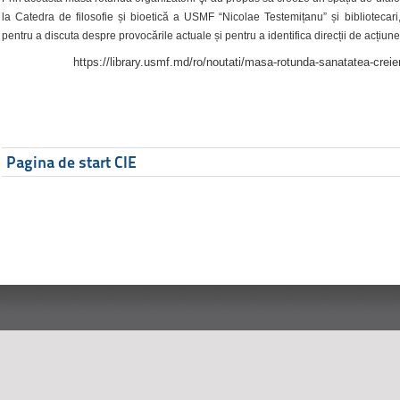
la Catedra de filosofie și bioetică a USMF “Nicolae Testemițanu” și bibliotecari,
pentru a discuta despre provocările actuale și pentru a identifica direcții de acțiune
https://library.usmf.md/ro/noutati/masa-rotunda-sanatatea-creier
Pagina de start CIE