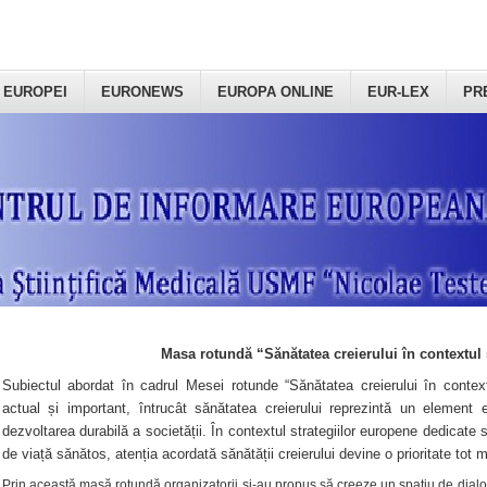
 EUROPEI
EURONEWS
EUROPA ONLINE
EUR-LEX
PR
Masa rotundă “Sănătatea creierului în contextul 
Subiectul abordat în cadrul Mesei rotunde “Sănătatea creierului în context
actual și important, întrucât sănătatea creierului reprezintă un element e
dezvoltarea durabilă a societății. În contextul strategiilor europene dedicate s
de viață sănătos, atenția acordată sănătății creierului devine o prioritate tot 
Prin această masă rotundă organizatorii şi-au propus să creeze un spațiu de dialog