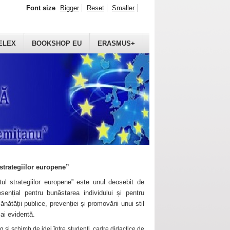
Font size
Bigger
Reset
Smaller
ELEX
BOOKSHOP EU
ERASMUS+
strategiilor europene”
ul strategiilor europene” este unul deosebit de
sențial pentru bunăstarea individului și pentru
ănătății publice, prevenției și promovării unui stil
mai evidentă.
 și schimb de idei între studenți, cadre didactice de