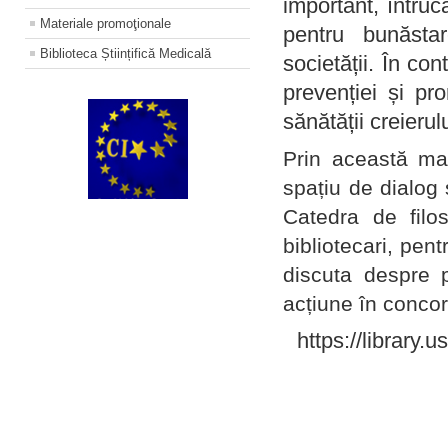
important, întruc
Materiale promoţionale
pentru bunăstar
Biblioteca Științifică Medicală
societății. În con
prevenției și pr
sănătății creierul
Prin această ma
spațiu de dialog 
Catedra de filo
bibliotecari, pent
discuta despre p
acțiune în concord
https://library.