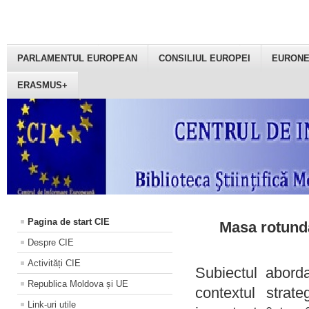
PARLAMENTUL EUROPEAN
CONSILIUL EUROPEI
EURON
ERASMUS+
Pagina de start CIE
Masa rotundă
Despre CIE
Activități CIE
Subiectul aborda
Republica Moldova și UE
contextul strat
Link-uri utile