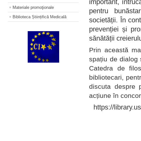
important, întruc
Materiale promoţionale
pentru bunăstar
Biblioteca Științifică Medicală
societății. În con
prevenției și pr
sănătății creierul
Prin această ma
spațiu de dialog 
Catedra de filo
bibliotecari, pent
discuta despre p
acțiune în concord
https://library.