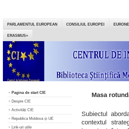
PARLAMENTUL EUROPEAN
CONSILIUL EUROPEI
EURON
ERASMUS+
Pagina de start CIE
Masa rotundă
Despre CIE
Activități CIE
Subiectul aborda
Republica Moldova și UE
contextul strat
Link-uri utile