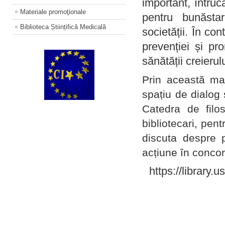
important, întruc
Materiale promoţionale
pentru bunăstar
Biblioteca Științifică Medicală
societății. În con
prevenției și pr
sănătății creierul
Prin această ma
spațiu de dialog 
Catedra de filo
bibliotecari, pent
discuta despre p
acțiune în concord
https://library.