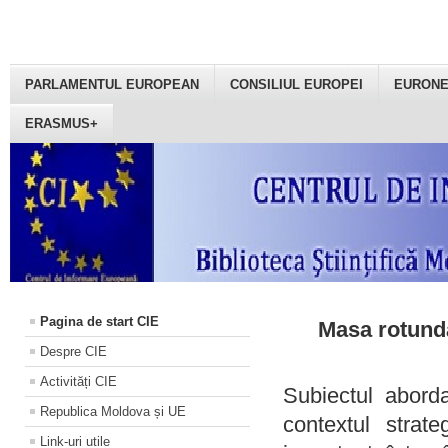
PARLAMENTUL EUROPEAN
CONSILIUL EUROPEI
EURON
ERASMUS+
Pagina de start CIE
Masa rotundă
Despre CIE
Activități CIE
Subiectul aborda
Republica Moldova și UE
contextul strat
Link-uri utile