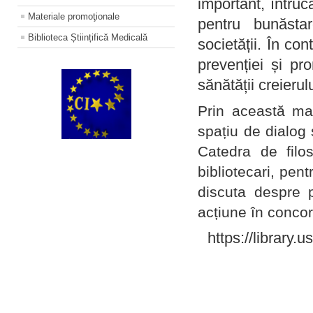
important, întruc
Materiale promoţionale
pentru bunăstar
Biblioteca Științifică Medicală
societății. În con
prevenției și pr
sănătății creierul
Prin această ma
spațiu de dialog 
Catedra de filo
bibliotecari, pent
discuta despre p
acțiune în concord
https://library.