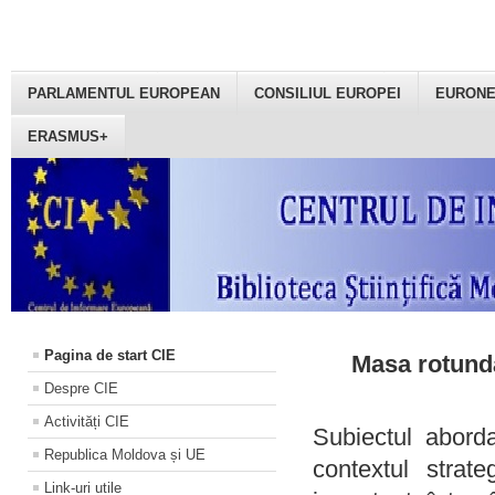
PARLAMENTUL EUROPEAN
CONSILIUL EUROPEI
EURON
ERASMUS+
Pagina de start CIE
Masa rotundă
Despre CIE
Activități CIE
Subiectul aborda
Republica Moldova și UE
contextul strat
Link-uri utile