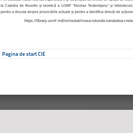
la Catedra de filosofie și bioetică a USMF “Nicolae Testemițanu” și bibliotecari,
pentru a discuta despre provocările actuale și pentru a identifica direcții de acțiune
https://library.usmf.md/ro/noutati/masa-rotunda-sanatatea-creier
Pagina de start CIE