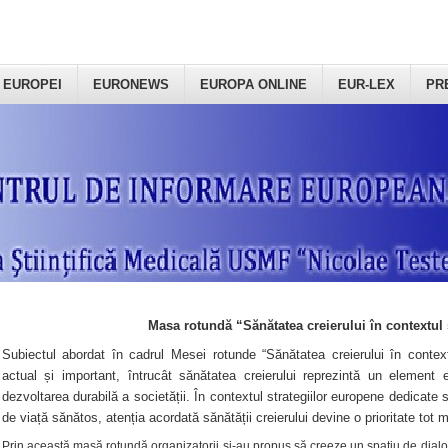
 EUROPEI
EURONEWS
EUROPA ONLINE
EUR-LEX
PR
Masa rotundă “Sănătatea creierului în contextul 
Subiectul abordat în cadrul Mesei rotunde “Sănătatea creierului în context
actual și important, întrucât sănătatea creierului reprezintă un element e
dezvoltarea durabilă a societății. În contextul strategiilor europene dedicate s
de viață sănătos, atenția acordată sănătății creierului devine o prioritate tot 
Prin această masă rotundă organizatorii şi-au propus să creeze un spațiu de dialog