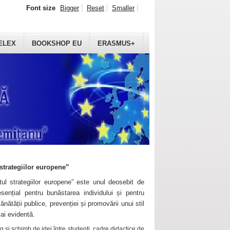
Font size
Bigger
Reset
Smaller
ELEX
BOOKSHOP EU
ERASMUS+
strategiilor europene”
ul strategiilor europene” este unul deosebit de
sențial pentru bunăstarea individului și pentru
ănătății publice, prevenției și promovării unui stil
mai evidentă.
 și schimb de idei între studenți, cadre didactice de