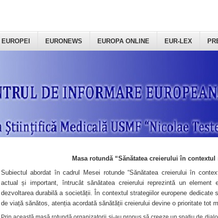
 EUROPEI
EURONEWS
EUROPA ONLINE
EUR-LEX
PR
Masa rotundă “Sănătatea creierului în contextul 
Subiectul abordat în cadrul Mesei rotunde “Sănătatea creierului în context
actual și important, întrucât sănătatea creierului reprezintă un element e
dezvoltarea durabilă a societății. În contextul strategiilor europene dedicate s
de viață sănătos, atenția acordată sănătății creierului devine o prioritate tot 
Prin această masă rotundă organizatorii şi-au propus să creeze un spațiu de dialog