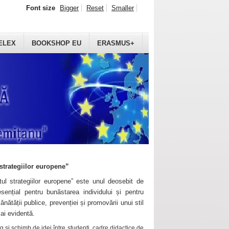
Font size
Bigger
Reset
Smaller
ELEX
BOOKSHOP EU
ERASMUS+
strategiilor europene”
ul strategiilor europene” este unul deosebit de
sențial pentru bunăstarea individului și pentru
ănătății publice, prevenției și promovării unui stil
mai evidentă.
 și schimb de idei între studenți, cadre didactice de