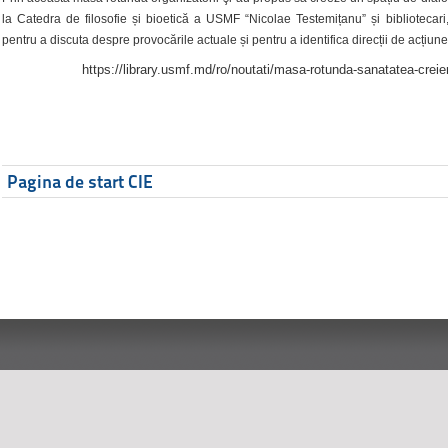
la Catedra de filosofie și bioetică a USMF “Nicolae Testemițanu” și bibliotecari,
pentru a discuta despre provocările actuale și pentru a identifica direcții de acțiune
https://library.usmf.md/ro/noutati/masa-rotunda-sanatatea-creier
Pagina de start CIE